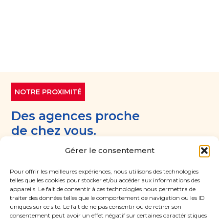
NOTRE PROXIMITÉ
Des agences proche
de chez vous.
Gérer le consentement
Découvrez les agences ADS Groupe partout en
France, prêtes à intervenir sur vos besoins après
Pour offrir les meilleures expériences, nous utilisons des technologies
sinistre :
décontamination, incendie, inondation,
telles que les cookies pour stocker et/ou accéder aux informations des
appareils. Le fait de consentir à ces technologies nous permettra de
recherche de fuites, remise en état, hygiène de l’air
traiter des données telles que le comportement de navigation ou les ID
ou désamiantage.
uniques sur ce site. Le fait de ne pas consentir ou de retirer son
consentement peut avoir un effet négatif sur certaines caractéristiques