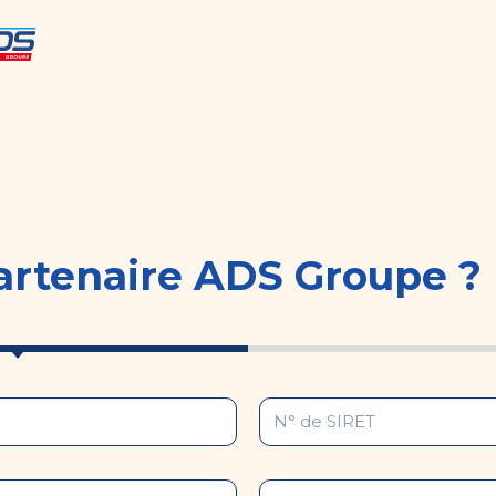
artenaire ADS Groupe ?
N
°
d
C