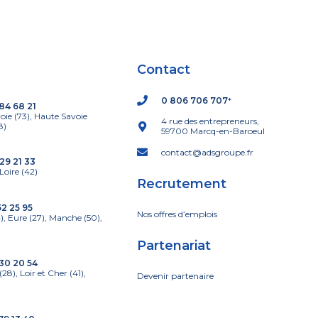
Contact
0 806 706 707
*
84 68 21
voie (73), Haute Savoie
4 rue des entrepreneurs,
8)
59700 Marcq-en-Baroeul
contact@adsgroupe.fr
29 21 33
Loire (42)
Recrutement
52 25 95
Nos offres d’emplois
), Eure (27), Manche (50),
Partenariat
30 20 54
(28), Loir et Cher (41),
Devenir partenaire