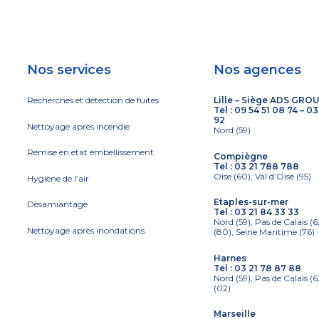
a
l
C
l
*
o
e
d
*
Nos services
Nos agences
e
C
Recherches et détection de fuites
Lille – Siège ADS GRO
Tel :
09 54 51 08 74
–
03
o
92
Nettoyage après incendie
Nord (59)
d
Remise en état embellissement
Compiègne
e
Tel :
03 21 788 788
Oise (60), Val d’Oise (95)
Hygiène de l’air
Etaples-sur-mer
Désamiantage
Tel :
03 21 84 33 33
Nord (59), Pas de Calais 
Nettoyage après inondations
(80), Seine Maritime (76)
Harnes
Tel :
03 21 78 87 88
Nord (59), Pas de Calais (6
(02)
Marseille