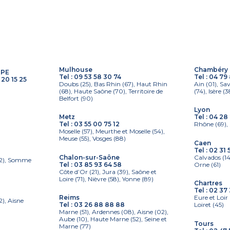
Mulhouse
Chambéry
UPE
Tel :
09 53 58 30 74
Tel :
04 79 
 20 15 25
Doubs (25), Bas Rhin (67), Haut Rhin
Ain (01), Sa
(68), Haute Saône (70), Territoire de
(74), Isère (3
Belfort (90)
Lyon
Metz
Tel :
04 28 
Tel :
03 55 00 75 12
Rhône (69), 
Moselle (57), Meurthe et Moselle (54),
Meuse (55), Vosges (88)
Caen
Tel :
02 31 
Chalon-sur-Saône
Calvados (14
(62), Somme
Tel :
03 85 93 64 58
Orne (61)
Côte d’Or (21), Jura (39), Saône et
Loire (71), Nièvre (58), Yonne (89)
Chartres
Tel :
02 37 
Reims
Eure et Loir 
2), Aisne
Tel :
03 26 88 88 88
Loiret (45)
Marne (51), Ardennes (08), Aisne (02),
Aube (10), Haute Marne (52), Seine et
Tours
Marne (77)